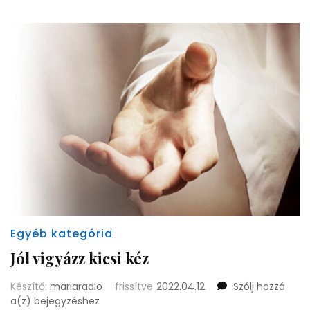
gondolata
Egyéb kategória
Jól vigyázz kicsi kéz
Készítő:
mariaradio
frissítve
2022.04.12.
Szólj hozzá
Jól
a(z)
bejegyzéshez