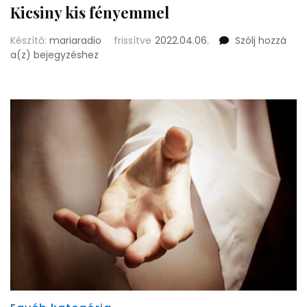
Kicsiny kis fényemmel
Készítő:
mariaradio
frissítve
2022.04.06.
Szólj hozzá
Kicsiny
a(z)
bejegyzéshez
kis
fényemmel