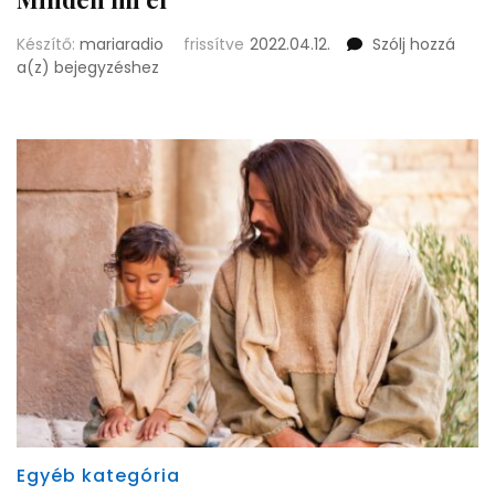
Készítő:
mariaradio
frissítve
2022.04.12.
Szólj hozzá
Minden
a(z)
bejegyzéshez
mi
él
Egyéb kategória