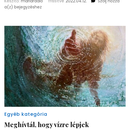
Készítő:
mariaradio
frissítve
2022.04.12.
Szólj hozzá
Együtt
a(z)
bejegyzéshez
fog
ujjongni
Egyéb kategória
Meghívtál, hogy vízre lépjek