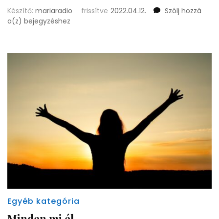
Készítő:
mariaradio
frissítve
2022.04.12.
Szólj hozzá
Meghívtál,
a(z)
bejegyzéshez
hogy
vízre
lépjek
Egyéb kategória
Minden mi él