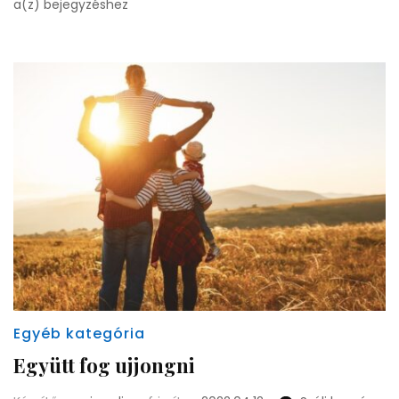
Immár
a(z)
bejegyzéshez
a
nap
leáldozott
Egyéb kategória
Együtt fog ujjongni