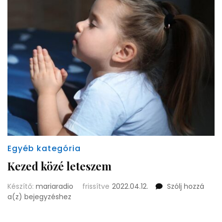
Egyéb kategória
Kezed közé leteszem
Készítő:
mariaradio
frissítve
2022.04.12.
Szólj hozzá
Kezed
a(z)
bejegyzéshez
közé
leteszem