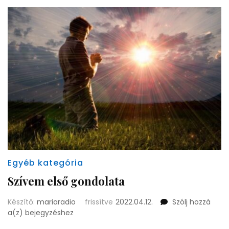
Egyéb kategória
Szívem első gondolata
Készítő:
mariaradio
frissítve
2022.04.12.
Szólj hozzá
Szívem
a(z)
bejegyzéshez
első