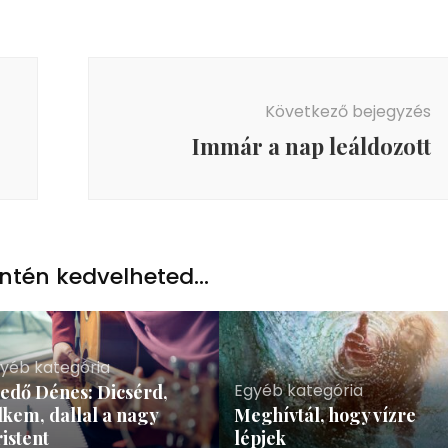
Következő bejegyzés
Immár a nap leáldozott
ntén kedvelheted...
yéb kategória
Egyéb kategória
edő Dénes: Dicsérd,
lkem, dallal a nagy
Meghívtál, hogy vízre
istent
lépjek