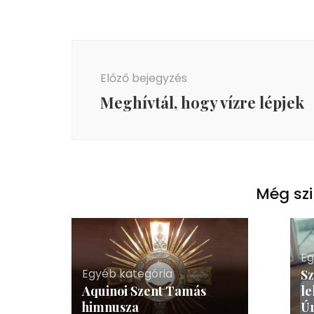
Bejegyzés
navigáció
Előző bejegyzés
Meghívtál, hogy vízre lépjek
Még szi
Eg
Egyéb kategória
Sz
Aquinoi Szent Tamás
le
himnusza
Úr