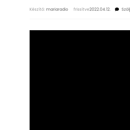
Készítő:
mariaradio
frissítve
2022.04.12.
Szól