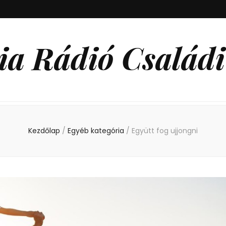
ia Rádió Családi
Kezdőlap
/
Egyéb kategória
/
Együtt fog ujjongni