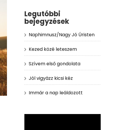
Legutóbbi
bejegyzések
Naphimnusz/Nagy Jó Úristen
Kezed közé leteszem
Szívem első gondolata
Jól vigyázz kicsi kéz
Immár a nap leáldozott
Videólejátszó