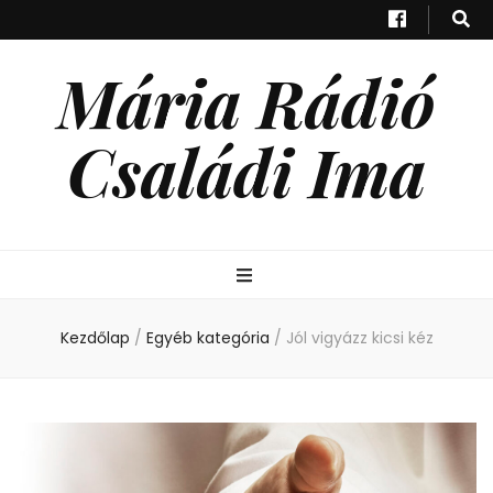
Mária Rádió
Családi Ima
Kezdőlap
/
Egyéb kategória
/
Jól vigyázz kicsi kéz