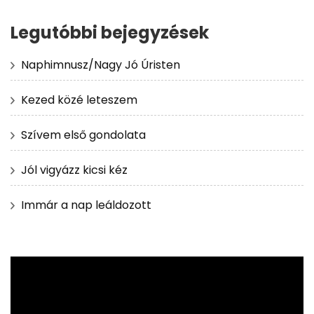
Legutóbbi bejegyzések
Naphimnusz/Nagy Jó Úristen
Kezed közé leteszem
Szívem első gondolata
Jól vigyázz kicsi kéz
Immár a nap leáldozott
Videólejátszó