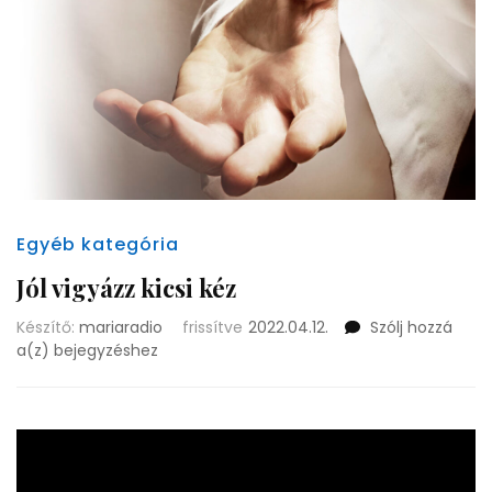
Egyéb kategória
Jól vigyázz kicsi kéz
Készítő:
mariaradio
frissítve
2022.04.12.
Szólj hozzá
Jól
a(z)
bejegyzéshez
vigyázz
kicsi
kéz