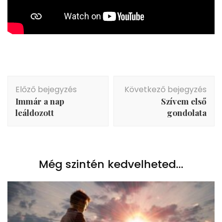
Bejegyzés
Előző bejegyzés
Következő bejegyzés
navigáció
Immár a nap
Szívem első
leáldozott
gondolata
Még szintén kedvelheted...